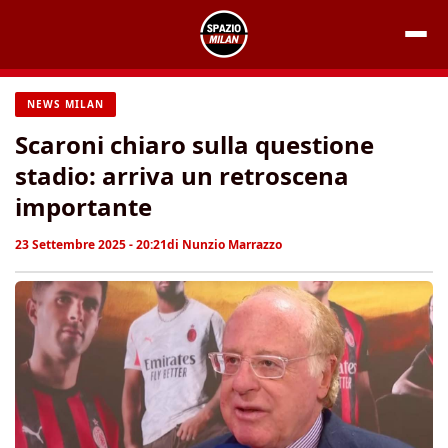
Vai
al
contenuto
NEWS MILAN
Scaroni chiaro sulla questione
stadio: arriva un retroscena
importante
23 Settembre 2025 - 20:21
di
Nunzio Marrazzo