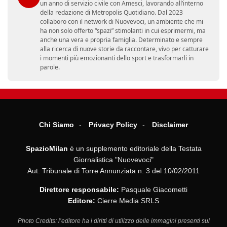
un anno di servizio civile con Amesci, lavorando all’interno
della redazione di Metropolis Quotidiano. Dal 2023
collaboro con il network di Nuovevoci, un ambiente che mi
ha non solo offerto “spazi” stimolanti in cui esprimermi, ma
anche una vera e propria famiglia. Determinato e sempre
alla ricerca di nuove storie da raccontare, vivo per catturare
i momenti più emozionanti dello sport e trasformarli in
parole.
Chi Siamo
Privacy Policy
Disclaimer
SpazioMilan
è un supplemento editoriale della Testata
Giornalistica "Nuovevoci"
Aut. Tribunale di Torre Annunziata n. 3 del 10/02/2011
Direttore responsabile:
Pasquale Giacometti
Editore:
Cierre Media SRLS
Photo Credits: l’editore ha i diritti di utilizzo delle immagini presenti sul