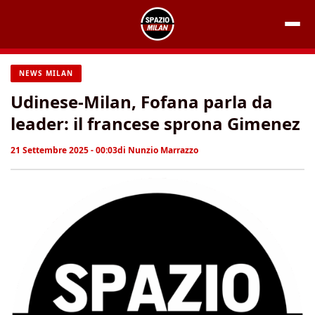
Vai
al
contenuto
NEWS MILAN
Udinese-Milan, Fofana parla da
leader: il francese sprona Gimenez
21 Settembre 2025 - 00:03
di
Nunzio Marrazzo