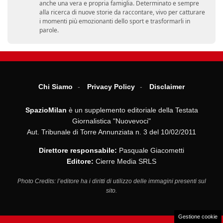
anche una vera e propria famiglia. Determinato e sempre
alla ricerca di nuove storie da raccontare, vivo per catturare
i momenti più emozionanti dello sport e trasformarli in
parole.
Chi Siamo
Privacy Policy
Disclaimer
SpazioMilan
è un supplemento editoriale della Testata
Giornalistica "Nuovevoci"
Aut. Tribunale di Torre Annunziata n. 3 del 10/02/2011
Direttore responsabile:
Pasquale Giacometti
Editore:
Cierre Media SRLS
Photo Credits: l’editore ha i diritti di utilizzo delle immagini presenti sul
sito.
Gestione cookie