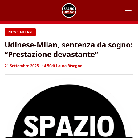
Vai
al
contenuto
NEWS MILAN
Udinese-Milan, sentenza da sogno:
“Prestazione devastante”
21 Settembre 2025 - 14:50
di
Laura Bisogno