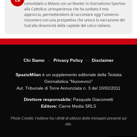
consolidato a Milano con un Master in Giornalismo Sportivo
alla Cattolica: un'esperienza che ha svoltato il mio
approccio, permettendomi di raccontare oggi l'universo
rossonero con una prospettiva che unisce la narrazione del
Sud alla dinamicità della capitale del calcio italiano.
Chi Siamo
Privacy Policy
Disclaimer
SpazioMilan
è un supplemento editoriale della Testata
Giornalistica "Nuovevoci"
Aut. Tribunale di Torre Annunziata n. 3 del 10/02/2011
Direttore responsabile:
Pasquale Giacometti
Editore:
Cierre Media SRLS
Photo Credits: l’editore ha i diritti di utilizzo delle immagini presenti sul
sito.