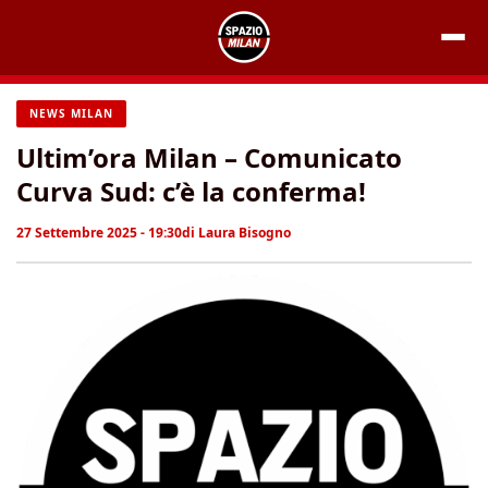
Vai
al
contenuto
NEWS MILAN
Ultim’ora Milan – Comunicato
Curva Sud: c’è la conferma!
27 Settembre 2025 - 19:30
di
Laura Bisogno