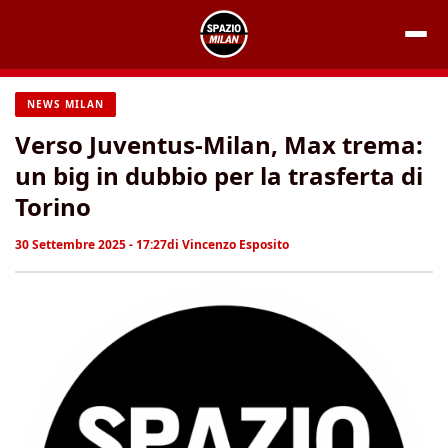
Vai
al
contenuto
NEWS MILAN
Verso Juventus-Milan, Max trema:
un big in dubbio per la trasferta di
Torino
30 Settembre 2025 - 17:27
di
Vincenzo Esposito