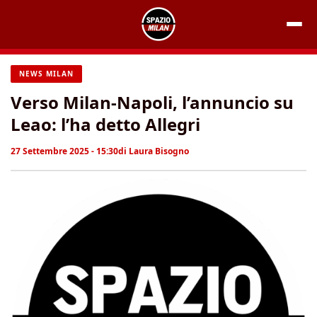
Vai
al
contenuto
NEWS MILAN
Verso Milan-Napoli, l’annuncio su
Leao: l’ha detto Allegri
27 Settembre 2025 - 15:30
di
Laura Bisogno