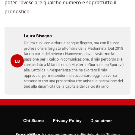
poter rovesciare qualche numero e soprattutto il
pronostico.
Laura Bisogno
Da Pozzuoli con ardore e sangue flegreo, ma con il cuore
professionale forgiato all'ombra della Madonnina. Dal 2018
faccio parte del network Nuovevoci, dove trasformo la
passione per il calcio in comunicazione. Il mio percorso si è
LB
consolidato a Milano con un Master in Giornalismo Sportivo
alla Cattolica: un'esperienza che ha svoltato il mio
approccio, permettendomi di raccontare oggi l'universo
rossonero con una prospettiva che unisce la narrazione del
Sud alla dinamicità della capitale del calcio italiano.
Chi Siamo
Privacy Policy
Disclaimer
SpazioMilan
è un supplemento editoriale della Testata