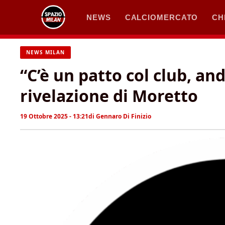
Vai
NEWS
CALCIOMERCATO
CH
al
contenuto
NEWS MILAN
“C’è un patto col club, and
rivelazione di Moretto
19 Ottobre 2025 - 13:21
di
Gennaro Di Finizio