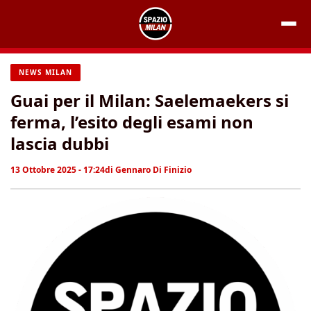
Vai
al
contenuto
NEWS MILAN
Guai per il Milan: Saelemaekers si
ferma, l’esito degli esami non
lascia dubbi
13 Ottobre 2025 - 17:24
di
Gennaro Di Finizio