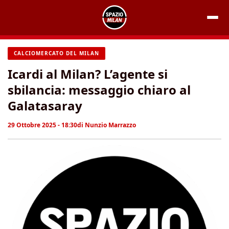
Vai
al
contenuto
CALCIOMERCATO DEL MILAN
Icardi al Milan? L’agente si
sbilancia: messaggio chiaro al
Galatasaray
29 Ottobre 2025 - 18:30
di
Nunzio Marrazzo