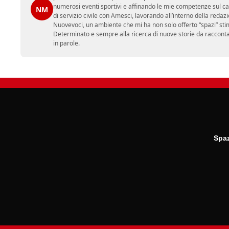
numerosi eventi sportivi e affinando le mie competenze sul ca
NM
di servizio civile con Amesci, lavorando all’interno della reda
Nuovevoci, un ambiente che mi ha non solo offerto “spazi” sti
Determinato e sempre alla ricerca di nuove storie da racconta
in parole.
Spaz