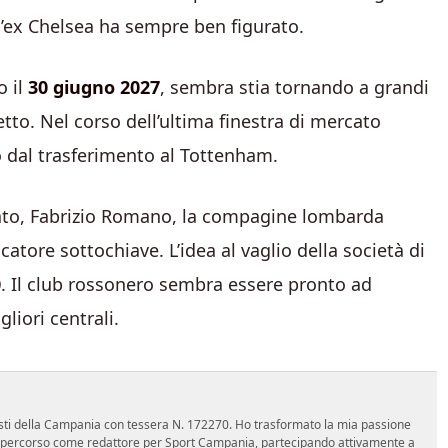
 l’ex Chelsea ha sempre ben figurato.
o il
30 giugno 2027
, sembra stia tornando a grandi
tto. Nel corso dell’ultima finestra di mercato
so dal trasferimento al Tottenham.
ato, Fabrizio Romano, la compagine lombarda
atore sottochiave. L’idea al vaglio della società di
0
. Il club rossonero sembra essere pronto ad
liori centrali.
nalisti della Campania con tessera N. 172270. Ho trasformato la mia passione
 mio percorso come redattore per Sport Campania, partecipando attivamente a