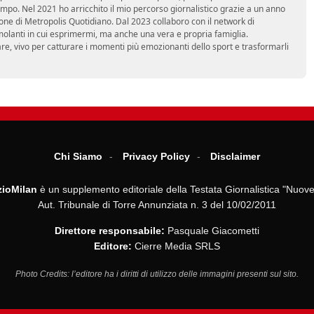
mpo. Nel 2021 ho arricchito il mio percorso giornalistico grazie a un anno
zione di Metropolis Quotidiano. Dal 2023 collaboro con il network di
molanti in cui esprimermi, ma anche una vera e propria famiglia.
re, vivo per catturare i momenti più emozionanti dello sport e trasformarli
Chi Siamo
Privacy Policy
Disclaimer
ioMilan
è un supplemento editoriale della Testata Giornalistica "Nuove
Aut. Tribunale di Torre Annunziata n. 3 del 10/02/2011
Direttore responsabile:
Pasquale Giacometti
Editore:
Cierre Media SRLS
Photo Credits: l’editore ha i diritti di utilizzo delle immagini presenti sul sito.