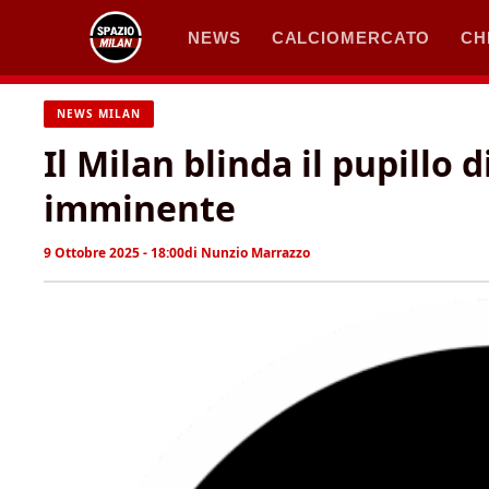
Vai
NEWS
CALCIOMERCATO
CH
al
contenuto
NEWS MILAN
Il Milan blinda il pupillo d
imminente
9 Ottobre 2025 - 18:00
di
Nunzio Marrazzo