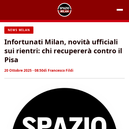
Vai
al
contenuto
NEWS MILAN
Infortunati Milan, novità ufficiali
sui rientri: chi recupererà contro il
Pisa
20 Ottobre 2025 - 08:50
di
Francesco Fildi