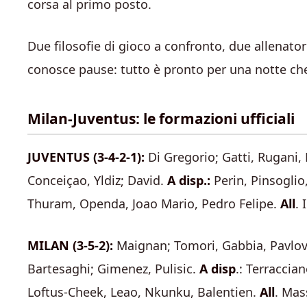
corsa al primo posto.
Due filosofie di gioco a confronto, due allenato
conosce pause: tutto è pronto per una notte ch
Milan-Juventus: le formazioni ufficiali
JUVENTUS (3-4-2-1):
Di Gregorio; Gatti, Rugani, 
Conceiçao, Yldiz; David.
A disp.:
Perin, Pinsoglio
Thuram, Openda, Joao Mario, Pedro Felipe.
All
. 
MILAN (3-5-2):
Maignan; Tomori, Gabbia, Pavlovi
Bartesaghi; Gimenez, Pulisic.
A disp
.: Terraccia
Loftus-Cheek, Leao, Nkunku, Balentien.
All
. Mas