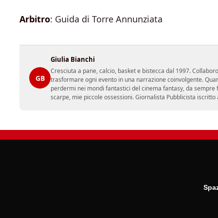
Arbitro
: Guida di Torre Annunziata
Giulia Bianchi
Cresciuta a pane, calcio, basket e bistecca dal 1997. Collabo
GB
trasformare ogni evento in una narrazione coinvolgente. Quan
perdermi nei mondi fantastici del cinema fantasy, da sempre fon
scarpe, mie piccole ossessioni. Giornalista Pubblicista iscritto
Spaz