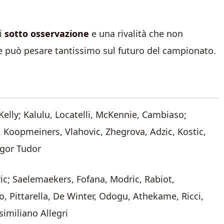
ri
sotto osservazione
e una rivalità che non
e può pesare tantissimo sul futuro del campionato.
Kelly; Kalulu, Locatelli, McKennie, Cambiaso;
, Koopmeiners, Vlahovic, Zhegrova, Adzic, Kostic,
Igor Tudor
c; Saelemaekers, Fofana, Modric, Rabiot,
no, Pittarella, De Winter, Odogu, Athekame, Ricci,
similiano Allegri