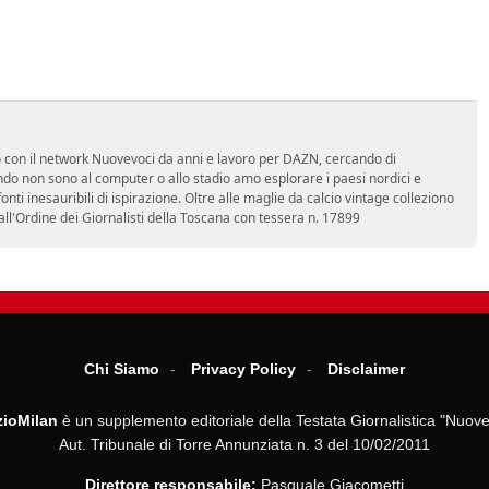
ro con il network Nuovevoci da anni e lavoro per DAZN, cercando di
do non sono al computer o allo stadio amo esplorare i paesi nordici e
ti inesauribili di ispirazione. Oltre alle maglie da calcio vintage colleziono
 all'Ordine dei Giornalisti della Toscana con tessera n. 17899
Chi Siamo
Privacy Policy
Disclaimer
ioMilan
è un supplemento editoriale della Testata Giornalistica "Nuove
Aut. Tribunale di Torre Annunziata n. 3 del 10/02/2011
Direttore responsabile:
Pasquale Giacometti