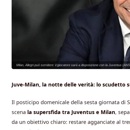
Milan, Allegri può sorridere: il giocatore sarà a disposizione con la Juventus (ANS
Juve-Milan, la notte delle verità: lo scudetto s
Il posticipo domenicale della sesta giornata di 
scena
la supersfida tra Juventus e Milan
, sep
da un obiettivo chiaro: restare agganciate al treno