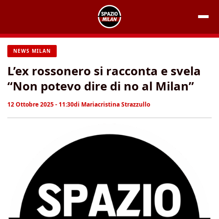
Vai
al
contenuto
NEWS MILAN
L’ex rossonero si racconta e svela
“Non potevo dire di no al Milan”
12 Ottobre 2025 - 11:30
di
Mariacristina Strazzullo