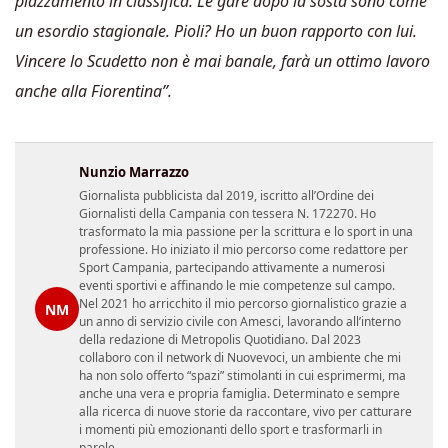
piazzamento in classifica. Le gare dopo la sosta sono come
un esordio stagionale. Pioli? Ho un buon rapporto con lui.
Vincere lo Scudetto non è mai banale, farà un ottimo lavoro
anche alla Fiorentina”.
Nunzio Marrazzo
Giornalista pubblicista dal 2019, iscritto all’Ordine dei
Giornalisti della Campania con tessera N. 172270. Ho
trasformato la mia passione per la scrittura e lo sport in una
professione. Ho iniziato il mio percorso come redattore per
Sport Campania, partecipando attivamente a numerosi
eventi sportivi e affinando le mie competenze sul campo.
Nel 2021 ho arricchito il mio percorso giornalistico grazie a
NM
un anno di servizio civile con Amesci, lavorando all’interno
della redazione di Metropolis Quotidiano. Dal 2023
collaboro con il network di Nuovevoci, un ambiente che mi
ha non solo offerto “spazi” stimolanti in cui esprimermi, ma
anche una vera e propria famiglia. Determinato e sempre
alla ricerca di nuove storie da raccontare, vivo per catturare
i momenti più emozionanti dello sport e trasformarli in
parole.