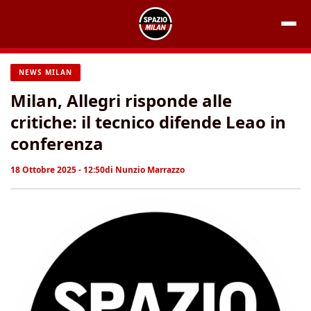
Vai
al
contenuto
NEWS MILAN
Milan, Allegri risponde alle
critiche: il tecnico difende Leao in
conferenza
18 Ottobre 2025 - 12:50
di
Nunzio Marrazzo