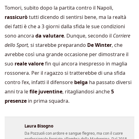
Tomori, subito dopo la partita contro il Napoli,
rassicurò
tutti dicendo di sentirsi bene, ma la realtà
dei fatti è che a 3 giorni dalla sfida le sue condizioni
sono ancora
da valutare
. Dunque, secondo il
Corriere
dello Sport,
si starebbe preparando
De Winter
, che
avrebbe così una grande occasione per dimostrare il
suo
reale valore
fin qui ancora inespresso in maglia
rossonera. Per il ragazzo si tratterebbe di una sfida
contro l’ex, infatti il difensore
belga
ha passato diversi
anni tra le
file juventine
, ritagliandosi anche
5
presenze
in prima squadra.
Laura Bisogno
Da Pozzuoli con ardore e sangue flegreo, ma con il cuore
professionale forgiato all'ombra della Madonnina. Dal 2018