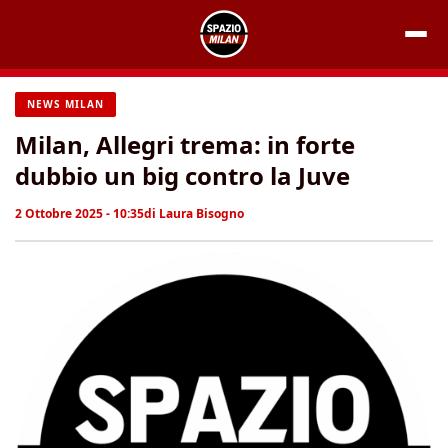
Vai
al
contenuto
NEWS MILAN
Milan, Allegri trema: in forte
dubbio un big contro la Juve
2 Ottobre 2025 - 10:35
di
Laura Bisogno