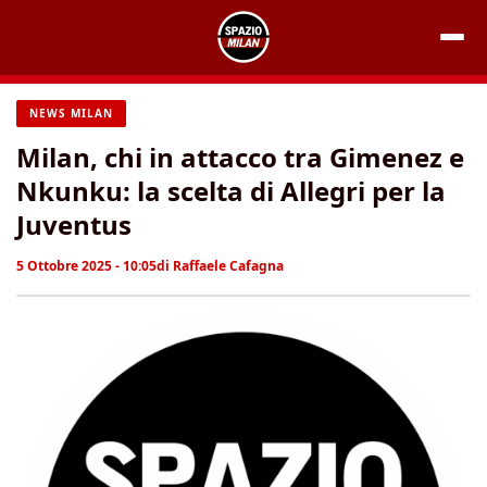
Vai
al
contenuto
NEWS MILAN
Milan, chi in attacco tra Gimenez e
Nkunku: la scelta di Allegri per la
Juventus
5 Ottobre 2025 - 10:05
di
Raffaele Cafagna