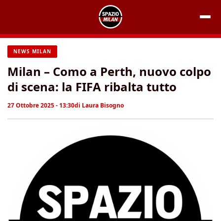
Vai
al
contenuto
NEWS MILAN
Milan – Como a Perth, nuovo colpo
di scena: la FIFA ribalta tutto
27 Ottobre 2025 - 13:30
di
Laura Bisogno