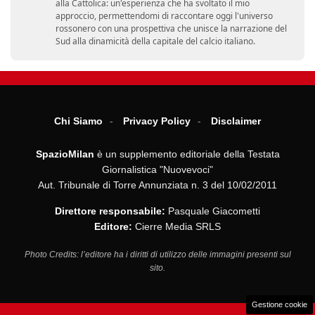
alla Cattolica: un'esperienza che ha svoltato il mio
approccio, permettendomi di raccontare oggi l'universo
rossonero con una prospettiva che unisce la narrazione del
Sud alla dinamicità della capitale del calcio italiano.
Chi Siamo
Privacy Policy
Disclaimer
SpazioMilan
è un supplemento editoriale della Testata
Giornalistica "Nuovevoci"
Aut. Tribunale di Torre Annunziata n. 3 del 10/02/2011
Direttore responsabile:
Pasquale Giacometti
Editore:
Cierre Media SRLS
Photo Credits: l’editore ha i diritti di utilizzo delle immagini presenti sul
sito.
Gestione cookie