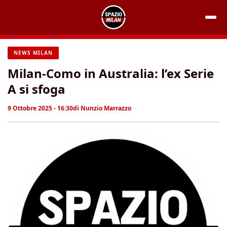
Vai
al
contenuto
NEWS MILAN
Milan-Como in Australia: l’ex Serie
A si sfoga
9 Ottobre 2025 - 16:30
di
Nunzio Marrazzo