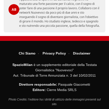
maturato una forte passione per il calcio, con il sogno di
poter fare di una passione il proprio lavoro. Collaboro con il
AB
network Nuovevoci da poco più di due anni e sto
inseguendo il sogno di diventare giornalista, con l'obiettivo
di girare il mondo. Ho studiato inglese, tedesco e spagnolo
e sto nutrendo una piccola passione, quella della fotografia.
Chi Siamo
Privacy Policy
Disclaimer
SpazioMilan
è un supplemento editoriale della Testata
Giornalistica "Nuovevoci"
Aut. Tribunale di Torre Annunziata n. 3 del 10/02/2011
Direttore responsabile:
Pasquale Giacometti
Editore:
Cierre Media SRLS
Photo Credits: l’editore ha i diritti di utilizzo delle immagini presenti sul
sito.