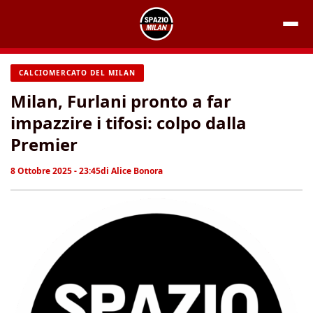
Vai
al
contenuto
CALCIOMERCATO DEL MILAN
Milan, Furlani pronto a far
impazzire i tifosi: colpo dalla
Premier
8 Ottobre 2025 - 23:45
di
Alice Bonora