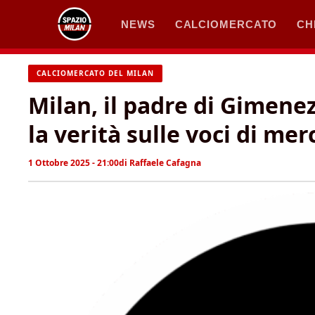
Vai
NEWS
CALCIOMERCATO
CH
al
contenuto
CALCIOMERCATO DEL MILAN
Milan, il padre di Gimenez
la verità sulle voci di mer
1 Ottobre 2025 - 21:00
di
Raffaele Cafagna