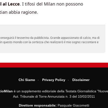
l al Lecce
. I tifosi del Milan non possono
tian abbia ragione.
onseguirà il tesserino da pubblicista. Grande appassionato di calcio, ma di
a in questo mondo con la certezza che realizzerò il mio sogno: raccontare e
Chi Siamo
Privacy Policy
Disclaimer
ioMilan
è un supplemento editoriale della Testata Giornalistica "Nuove
Aut. Tribunale di Torre Annunziata n. 3 del 10/02/2011
Direttore responsabile:
Pasquale Giacometti