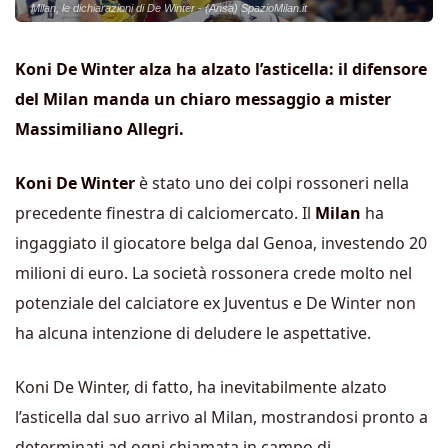
Milan, le dichiarazioni di De Winter - (Ansa) SpazioMilan.it
Koni De Winter alza ha alzato l’asticella: il difensore
del Milan manda un chiaro messaggio a mister
Massimiliano Allegri.
Koni De Winter
è stato uno dei colpi rossoneri nella
precedente finestra di calciomercato. Il
Milan
ha
ingaggiato il giocatore belga dal Genoa, investendo 20
milioni di euro. La società rossonera crede molto nel
potenziale del calciatore ex Juventus e De Winter non
ha alcuna intenzione di deludere le aspettative.
Koni De Winter, di fatto, ha inevitabilmente alzato
l’asticella dal suo arrivo al Milan, mostrandosi pronto a
determinati ad ogni chiamata in campo di