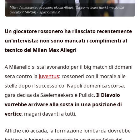
Milan, l’attaccante rossonero elogia Allegri: “Sa come tirare fuori il meglio dai
giocatori” (ANSA) - spaziomilan.it
Un giocatore rossonero ha rilasciato recentemente
un’intervista: non sono mancati i complimenti al
tecnico del Milan Max Allegri
A Milanello si sta lavorando per il big match di domani
sera contro la
Juventus
: rossoneri con il morale alle
stelle dopo il successo col Napoli domenica scorsa,
gara decisa da Saelemaekers e Pulisic.
Il Diavolo
vorrebbe arrivare alla sosta in una posizione di
vertice
, magari davanti a tutti.
Affiche ciò accada, la formazione lombarda dovrebbe