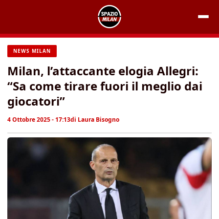
Vai
al
contenuto
NEWS MILAN
Milan, l’attaccante elogia Allegri:
“Sa come tirare fuori il meglio dai
giocatori”
4 Ottobre 2025 - 17:13
di
Laura Bisogno