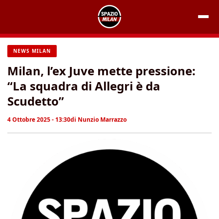
Vai
al
contenuto
NEWS MILAN
Milan, l’ex Juve mette pressione:
“La squadra di Allegri è da
Scudetto”
4 Ottobre 2025 - 13:30
di
Nunzio Marrazzo