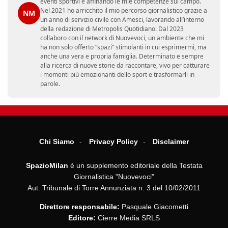
eventi sportivi e affinando le mie competenze sul campo.
Nel 2021 ho arricchito il mio percorso giornalistico grazie a
NM
un anno di servizio civile con Amesci, lavorando all’interno
della redazione di Metropolis Quotidiano. Dal 2023
collaboro con il network di Nuovevoci, un ambiente che mi
ha non solo offerto “spazi” stimolanti in cui esprimermi, ma
anche una vera e propria famiglia. Determinato e sempre
alla ricerca di nuove storie da raccontare, vivo per catturare
i momenti più emozionanti dello sport e trasformarli in
parole.
Chi Siamo
Privacy Policy
Disclaimer
SpazioMilan
è un supplemento editoriale della Testata
Giornalistica "Nuovevoci"
Aut. Tribunale di Torre Annunziata n. 3 del 10/02/2011
Direttore responsabile:
Pasquale Giacometti
Editore:
Cierre Media SRLS