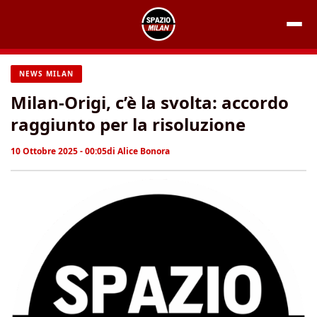
Vai
al
contenuto
NEWS MILAN
Milan-Origi, c’è la svolta: accordo
raggiunto per la risoluzione
10 Ottobre 2025 - 00:05
di
Alice Bonora