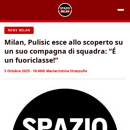
Vai
al
contenuto
NEWS MILAN
Milan, Pulisic esce allo scoperto su
un suo compagna di squadra: “É
un fuoriclasse!”
5 Ottobre 2025 - 16:49
di
Mariacristina Strazzullo