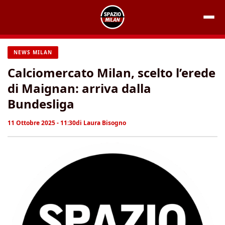
Vai
al
contenuto
NEWS MILAN
Calciomercato Milan, scelto l’erede
di Maignan: arriva dalla
Bundesliga
11 Ottobre 2025 - 11:30
di
Laura Bisogno