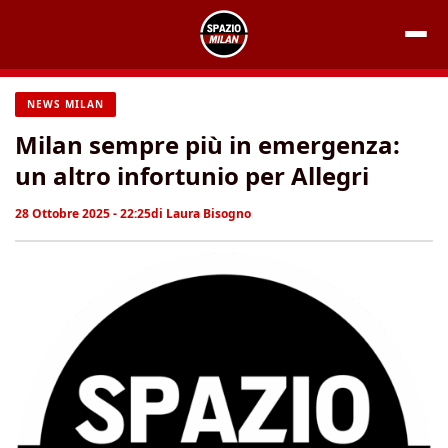
Vai
al
contenuto
NEWS MILAN
Milan sempre più in emergenza:
un altro infortunio per Allegri
28 Ottobre 2025 - 22:25
di
Laura Bisogno