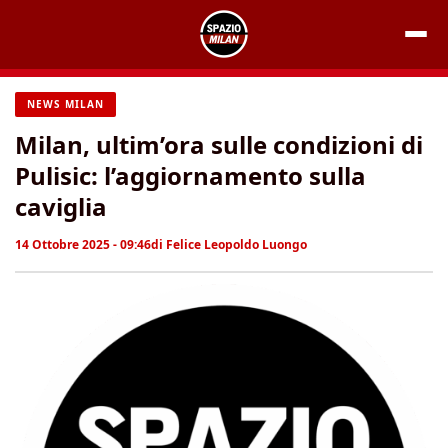
Vai
al
contenuto
NEWS MILAN
Milan, ultim’ora sulle condizioni di
Pulisic: l’aggiornamento sulla
caviglia
14 Ottobre 2025 - 09:46
di
Felice Leopoldo Luongo