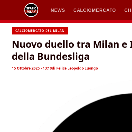
Vai
NEWS
CALCIOMERCATO
CH
al
contenuto
CALCIOMERCATO DEL MILAN
Nuovo duello tra Milan e I
della Bundesliga
15 Ottobre 2025 - 13:10
di
Felice Leopoldo Luongo