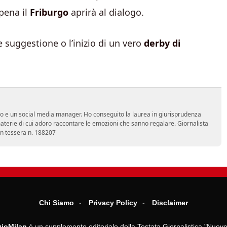
pena il
Friburgo
aprirà al dialogo.
 suggestione o l’inizio di un vero
derby di
vo e un social media manager. Ho conseguito la laurea in giurisprudenza
terie di cui adoro raccontare le emozioni che sanno regalare. Giornalista
con tessera n. 188207
Chi Siamo
Privacy Policy
Disclaimer
ioMilan
è un supplemento editoriale della Testata Giornalistica "Nuove