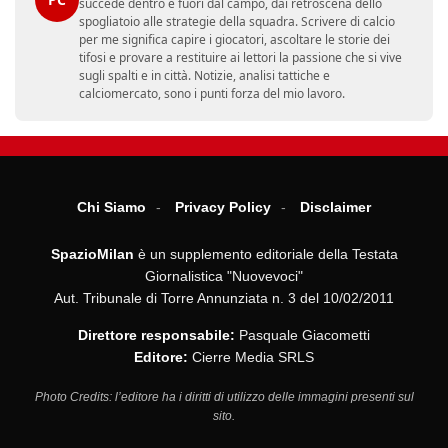
succede dentro e fuori dal campo, dai retroscena dello
spogliatoio alle strategie della squadra. Scrivere di calcio
per me significa capire i giocatori, ascoltare le storie dei
tifosi e provare a restituire ai lettori la passione che si vive
sugli spalti e in città. Notizie, analisi tattiche e
calciomercato, sono i punti forza del mio lavoro.
Chi Siamo
Privacy Policy
Disclaimer
SpazioMilan
è un supplemento editoriale della Testata
Giornalistica "Nuovevoci"
Aut. Tribunale di Torre Annunziata n. 3 del 10/02/2011
Direttore responsabile:
Pasquale Giacometti
Editore:
Cierre Media SRLS
Photo Credits: l’editore ha i diritti di utilizzo delle immagini presenti sul
sito.