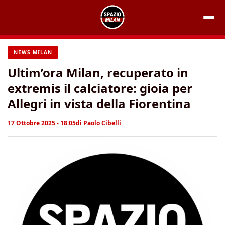
Vai
al
contenuto
NEWS MILAN
Ultim’ora Milan, recuperato in
extremis il calciatore: gioia per
Allegri in vista della Fiorentina
17 Ottobre 2025 - 18:05
di
Paolo Cibelli