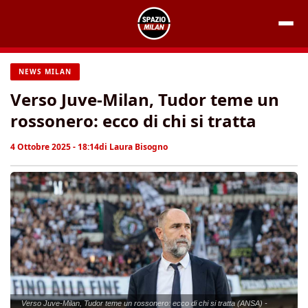
Vai
al
contenuto
NEWS MILAN
Verso Juve-Milan, Tudor teme un
rossonero: ecco di chi si tratta
4 Ottobre 2025 - 18:14
di
Laura Bisogno
Verso Juve-Milan, Tudor teme un rossonero: ecco di chi si tratta (ANSA) -