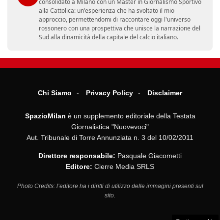
consolidato a Milano con un Master in Giornalismo Sportivo
alla Cattolica: un'esperienza che ha svoltato il mio
approccio, permettendomi di raccontare oggi l'universo
rossonero con una prospettiva che unisce la narrazione del
Sud alla dinamicità della capitale del calcio italiano.
Chi Siamo
Privacy Policy
Disclaimer
SpazioMilan
è un supplemento editoriale della Testata
Giornalistica "Nuovevoci"
Aut. Tribunale di Torre Annunziata n. 3 del 10/02/2011
Direttore responsabile:
Pasquale Giacometti
Editore:
Cierre Media SRLS
Photo Credits: l’editore ha i diritti di utilizzo delle immagini presenti sul
sito.