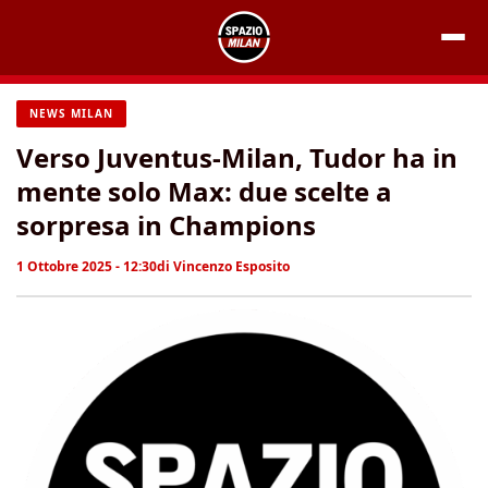
Vai
al
contenuto
NEWS MILAN
Verso Juventus-Milan, Tudor ha in
mente solo Max: due scelte a
sorpresa in Champions
1 Ottobre 2025 - 12:30
di
Vincenzo Esposito