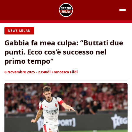
Vai
al
contenuto
NEWS MILAN
Gabbia fa mea culpa: “Buttati due
punti. Ecco cos’è successo nel
primo tempo”
8 Novembre 2025 - 23:40
di
Francesco Fildi