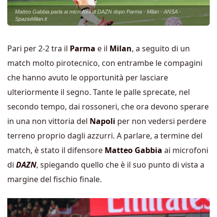
Matteo Gabbia parla ai microfoni di DAZN dopo Parma - Milan - ANSA -
SpazioMilan.it
Pari per 2-2 tra il
Parma
e il
Milan
, a seguito di un
match molto pirotecnico, con entrambe le compagini
che hanno avuto le opportunità per lasciare
ulteriormente il segno. Tante le palle sprecate, nel
secondo tempo, dai rossoneri, che ora devono sperare
in una non vittoria del
Napoli
per non vedersi perdere
terreno proprio dagli azzurri. A parlare, a termine del
match, è stato il difensore
Matteo Gabbia
ai microfoni
di
DAZN
, spiegando quello che è il suo punto di vista a
margine del fischio finale.