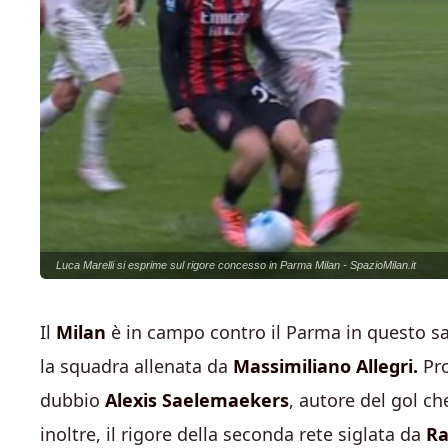
Luca Marelli si esprime sul rigore concesso in Parma Milan - SpazioMilan.it
Il
Milan
è in campo contro il Parma in questo sa
la squadra allenata da
Massimiliano Allegri.
Pro
dubbio
Alexis Saelemaekers
, autore del gol c
inoltre, il rigore della seconda rete siglata da
Ra