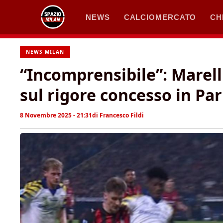
Vai
NEWS
CALCIOMERCATO
CH
al
contenuto
NEWS MILAN
“Incomprensibile”: Marell
sul rigore concesso in Pa
8 Novembre 2025 - 21:31
di
Francesco Fildi