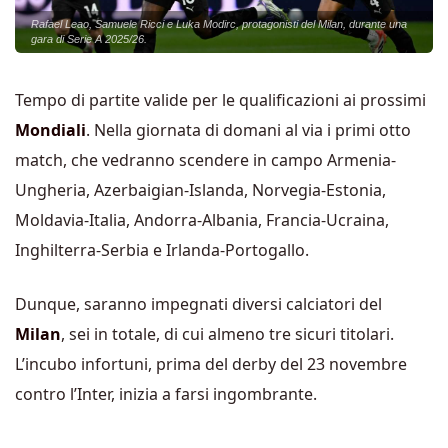
Rafael Leao, Samuele Ricci e Luka Modirc, protagonisti del Milan, durante una
gara di Serie A 2025/26.
Tempo di partite valide per le qualificazioni ai prossimi
Mondiali
. Nella giornata di domani al via i primi otto
match, che vedranno scendere in campo Armenia-
Ungheria, Azerbaigian-Islanda, Norvegia-Estonia,
Moldavia-Italia, Andorra-Albania, Francia-Ucraina,
Inghilterra-Serbia e Irlanda-Portogallo.
Dunque, saranno impegnati diversi calciatori del
Milan
, sei in totale, di cui almeno tre sicuri titolari.
L’incubo infortuni, prima del derby del 23 novembre
contro l’Inter, inizia a farsi ingombrante.