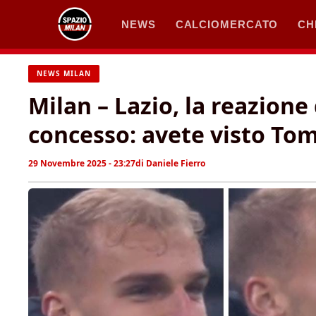
Vai
NEWS
CALCIOMERCATO
CH
al
contenuto
NEWS MILAN
Milan – Lazio, la reazione
concesso: avete visto Tom
29 Novembre 2025 - 23:27
di
Daniele Fierro