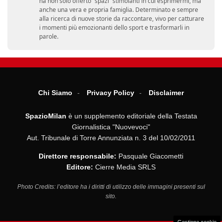
ha non solo offerto “spazi” stimolanti in cui esprimermi, ma
anche una vera e propria famiglia. Determinato e sempre
alla ricerca di nuove storie da raccontare, vivo per catturare
i momenti più emozionanti dello sport e trasformarli in
parole.
Chi Siamo
Privacy Policy
Disclaimer
SpazioMilan
è un supplemento editoriale della Testata
Giornalistica "Nuovevoci"
Aut. Tribunale di Torre Annunziata n. 3 del 10/02/2011
Direttore responsabile:
Pasquale Giacometti
Editore:
Cierre Media SRLS
Photo Credits: l’editore ha i diritti di utilizzo delle immagini presenti sul
sito.