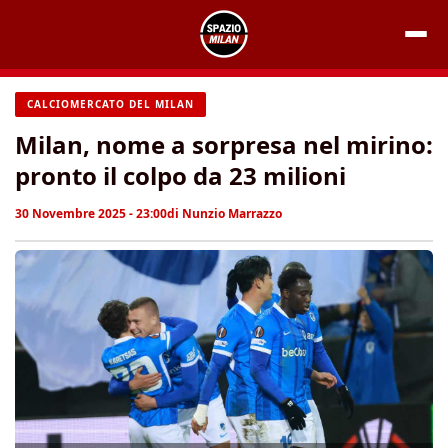
Vai
al
contenuto
CALCIOMERCATO DEL MILAN
Milan, nome a sorpresa nel mirino:
pronto il colpo da 23 milioni
30 Novembre 2025 - 23:00
di
Nunzio Marrazzo