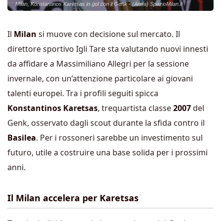
Milan, Konstantinos Karetsas in gol con il Genk - (Ansa) SpazioMilan.it
Il
Milan
si muove con decisione sul mercato. Il
direttore sportivo Igli Tare sta valutando nuovi innesti
da affidare a Massimiliano Allegri per la sessione
invernale, con un’attenzione particolare ai giovani
talenti europei. Tra i profili seguiti spicca
Konstantinos Karetsas
, trequartista classe
2007
del
Genk, osservato dagli scout durante la sfida contro il
Basilea
. Per i rossoneri sarebbe un investimento sul
futuro, utile a costruire una base solida per i prossimi
anni.
Il Milan accelera per Karetsas