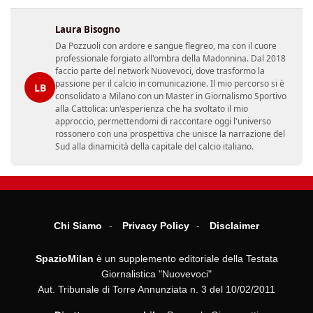
Laura Bisogno
Da Pozzuoli con ardore e sangue flegreo, ma con il cuore
professionale forgiato all'ombra della Madonnina. Dal 2018
faccio parte del network Nuovevoci, dove trasformo la
passione per il calcio in comunicazione. Il mio percorso si è
LB
consolidato a Milano con un Master in Giornalismo Sportivo
alla Cattolica: un'esperienza che ha svoltato il mio
approccio, permettendomi di raccontare oggi l'universo
rossonero con una prospettiva che unisce la narrazione del
Sud alla dinamicità della capitale del calcio italiano.
Chi Siamo
Privacy Policy
Disclaimer
SpazioMilan
è un supplemento editoriale della Testata
Giornalistica "Nuovevoci"
Aut. Tribunale di Torre Annunziata n. 3 del 10/02/2011