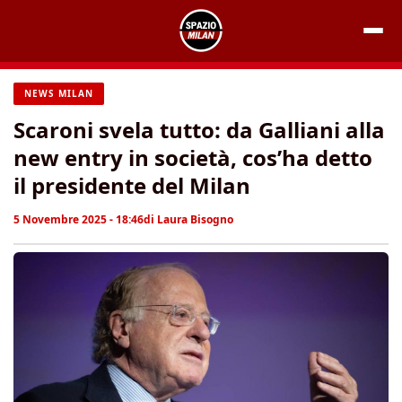
Vai
al
contenuto
NEWS MILAN
Scaroni svela tutto: da Galliani alla
new entry in società, cos’ha detto
il presidente del Milan
5 Novembre 2025 - 18:46
di
Laura Bisogno