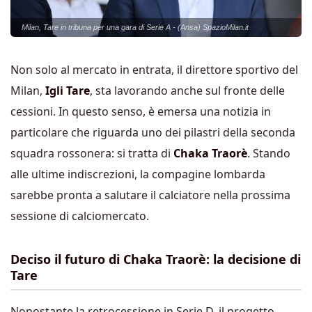
Milan, Tare in tribuna per una gara di Serie A - (Ansa) SpazioMilan.it
Non solo al mercato in entrata, il direttore sportivo del
Milan,
Igli Tare
, sta lavorando anche sul fronte delle
cessioni. In questo senso, è emersa una notizia in
particolare che riguarda uno dei pilastri della seconda
squadra rossonera: si tratta di
Chaka Traorè
. Stando
alle ultime indiscrezioni, la compagine lombarda
sarebbe pronta a salutare il calciatore nella prossima
sessione di calciomercato.
Deciso il futuro di Chaka Traorè: la decisione di
Tare
Nonostante la retrocessione in
Serie D
, il progetto