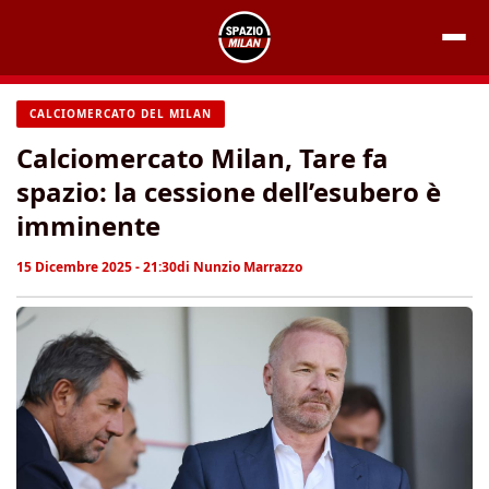
Vai
al
contenuto
CALCIOMERCATO DEL MILAN
Calciomercato Milan, Tare fa
spazio: la cessione dell’esubero è
imminente
15 Dicembre 2025 - 21:30
di
Nunzio Marrazzo