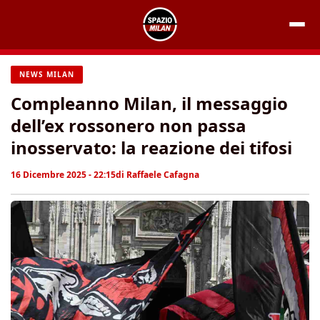
Vai
al
contenuto
NEWS MILAN
Compleanno Milan, il messaggio
dell’ex rossonero non passa
inosservato: la reazione dei tifosi
16 Dicembre 2025 - 22:15
di
Raffaele Cafagna