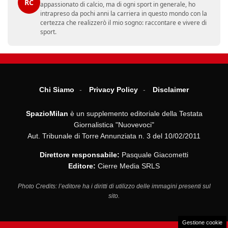
RC
appassionato di calcio, ma di ogni sport in generale, ho
intrapreso da pochi anni la carriera in questo mondo con la
certezza che realizzerò il mio sogno: raccontare e vivere di
sport.
Chi Siamo
Privacy Policy
Disclaimer
SpazioMilan
è un supplemento editoriale della Testata
Giornalistica "Nuovevoci"
Aut. Tribunale di Torre Annunziata n. 3 del 10/02/2011
Direttore responsabile:
Pasquale Giacometti
Editore:
Cierre Media SRLS
Photo Credits: l’editore ha i diritti di utilizzo delle immagini presenti sul
sito.
Gestione cookie