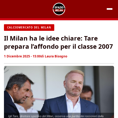
Vai
al
contenuto
CALCIOMERCATO DEL MILAN
Il Milan ha le idee chiare: Tare
prepara l’affondo per il classe 2007
1 Dicembre 2025 - 15:00
di
Laura Bisogno
Igli Tare, direttore sportivo del Milan, osserva una partita dei rossoneri dalla