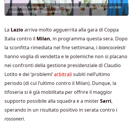
Lazio, arriva la vendetta per il Milan! Lo sta facendo davvero a poche ore della
Coppa Italia (ANSA) - SpazioMilan.it
La
Lazio
arriva molto agguerrita alla gara di Coppa
Italia contro il
Milan
, in programma questa sera. Dopo
la sconfitta rimediata nel fine settimana, i
biancocelesti
hanno voglia di vendetta e le polemiche non si placano
nei confronti della gestione presidenziale di Claudio
Lotito e dei ‘problemi’
arbitrali
subiti nell’ultimo
periodo (di cui l’ultimo contro il Milan). Dunque, la
tifoseria si è già mobilitata per offrire il maggior
supporto possibile alla squadra e a mister
Sarri
,
sperando in un risultato positivo in serata contro i
rossoneri
.