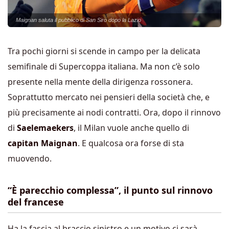
Maignan saluta il pubblico di San Siro dopo la Lazio
Tra pochi giorni si scende in campo per la delicata
semifinale di Supercoppa italiana. Ma non c’è solo
presente nella mente della dirigenza rossonera.
Soprattutto mercato nei pensieri della società che, e
più precisamente ai nodi contratti. Ora, dopo il rinnovo
di
Saelemaekers
, il Milan vuole anche quello di
capitan Maignan
. E qualcosa ora forse di sta
muovendo.
“È parecchio complessa”, il punto sul rinnovo
del francese
Ha la fascia al braccio sinistro e un motivo ci sarà.