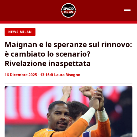
Vai
al
contenuto
NEWS MILAN
Maignan e le speranze sul rinnovo:
è cambiato lo scenario?
Rivelazione inaspettata
16 Dicembre 2025 - 13:15
di
Laura Bisogno