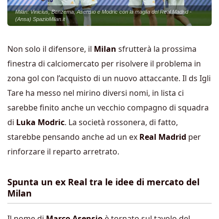
Milan: Vinicius, Benzema, Asensio e Modric con la maglia del Real Madrid -
(Ansa) SpazioMilan.it
Non solo il difensore, il
Milan
sfrutterà la prossima
finestra di calciomercato per risolvere il problema in
zona gol con l’acquisto di un nuovo attaccante. Il ds Igli
Tare ha messo nel mirino diversi nomi, in lista ci
sarebbe finito anche un vecchio compagno di squadra
di
Luka Modric
. La società rossonera, di fatto,
starebbe pensando anche ad un ex
Real Madrid
per
rinforzare il reparto arretrato.
Spunta un ex Real tra le idee di mercato del
Milan
Il nome di
Marco Asensio
è tornato sul tavolo del