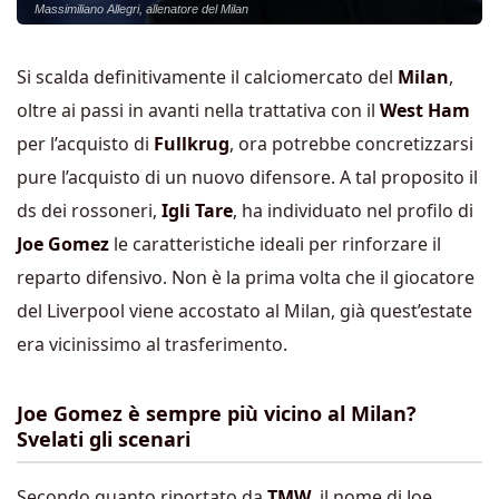
Massimiliano Allegri, allenatore del Milan
Si scalda definitivamente il calciomercato del
Milan
,
oltre ai passi in avanti nella trattativa con il
West Ham
per l’acquisto di
Fullkrug
, ora potrebbe concretizzarsi
pure l’acquisto di un nuovo difensore. A tal proposito il
ds dei rossoneri,
Igli Tare
, ha individuato nel profilo di
Joe Gomez
le caratteristiche ideali per rinforzare il
reparto difensivo. Non è la prima volta che il giocatore
del Liverpool viene accostato al Milan, già quest’estate
era vicinissimo al trasferimento.
Joe Gomez è sempre più vicino al Milan?
Svelati gli scenari
Secondo quanto riportato da
TMW
, il nome di Joe