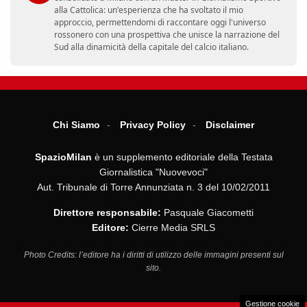
alla Cattolica: un'esperienza che ha svoltato il mio
approccio, permettendomi di raccontare oggi l'universo
rossonero con una prospettiva che unisce la narrazione del
Sud alla dinamicità della capitale del calcio italiano.
Chi Siamo
Privacy Policy
Disclaimer
SpazioMilan
è un supplemento editoriale della Testata
Giornalistica "Nuovevoci"
Aut. Tribunale di Torre Annunziata n. 3 del 10/02/2011
Direttore responsabile:
Pasquale Giacometti
Editore:
Cierre Media SRLS
Photo Credits: l’editore ha i diritti di utilizzo delle immagini presenti sul
sito.
Gestione cookie