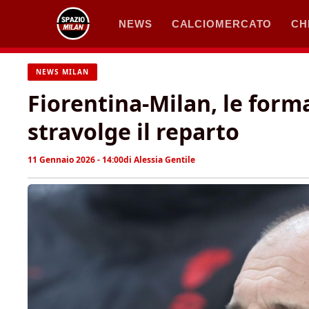
Vai
NEWS
CALCIOMERCATO
CH
al
contenuto
NEWS MILAN
Fiorentina-Milan, le formaz
stravolge il reparto
11 Gennaio 2026 - 14:00
di
Alessia Gentile