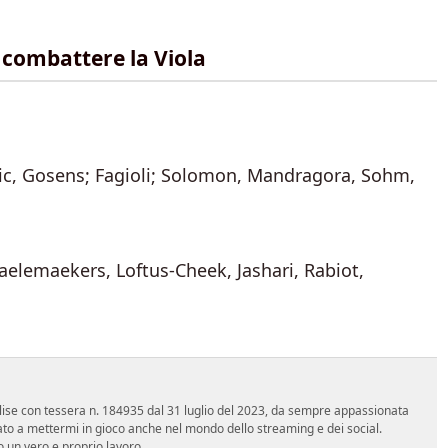
r combattere la Viola
c, Gosens; Fagioli; Solomon, Mandragora, Sohm,
aelemaekers, Loftus-Cheek, Jashari, Rabiot,
 Molise con tessera n. 184935 dal 31 luglio del 2023, da sempre appassionata
ato a mettermi in gioco anche nel mondo dello streaming e dei social.
 un vero e proprio lavoro.