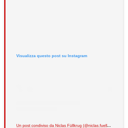
Visualizza questo post su Instagram
U
n post condiviso da Niclas Füllkrug (@niclas.fuellkrug24)