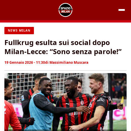
Vai
al
contenuto
NEWS MILAN
Fullkrug esulta sui social dopo
Milan-Lecce: “Sono senza parole!”
19 Gennaio 2026 - 11:30
di
Massimiliano Muscara