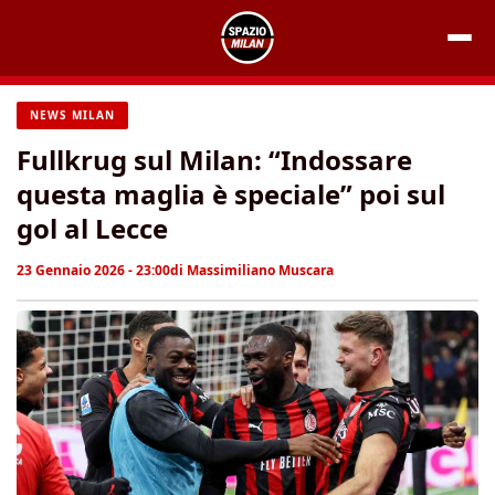
Vai
al
contenuto
NEWS MILAN
Fullkrug sul Milan: “Indossare
questa maglia è speciale” poi sul
gol al Lecce
23 Gennaio 2026 - 23:00
di
Massimiliano Muscara