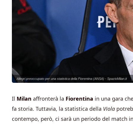
Allegri preoccupato per una statistica della Fiorentina (ANSA) - SpazioMilan.it
Il
Milan
affronterà la
Fiorentina
in una gara che,
fa storia. Tuttavia, la statistica della
Viola
potreb
contempo, però, ci sarà un periodo del match in 