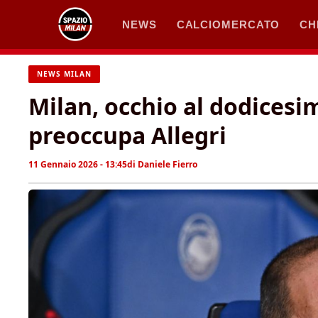
Vai
NEWS
CALCIOMERCATO
CH
al
contenuto
NEWS MILAN
Milan, occhio al dodicesi
preoccupa Allegri
11 Gennaio 2026 - 13:45
di
Daniele Fierro